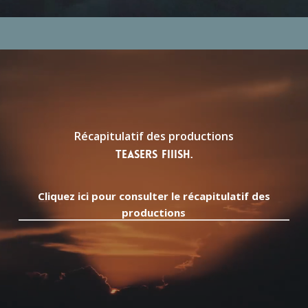
Récapitulatif
des
productions
Teasers
vidéo de présentation
FIIISH.
Cliquez ici pour consulter le récapitulatif des
productions