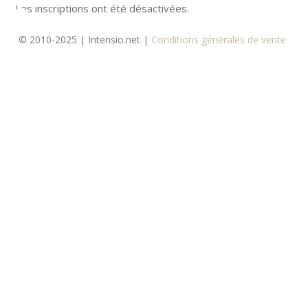
Skip
Men
Les inscriptions ont été désactivées.
to
© 2010-2025 | Intensio.net |
Conditions générales de vente
main
content